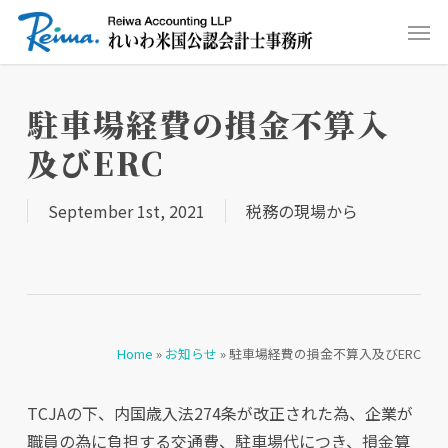
Skip
Men
to
main
content
駐車場経費の損金不算入
及びERC
September 1st, 2021
税務の現場から
Home
»
お知らせ
»
駐車場経費の損金不算入及びERC
TCJAの下、内国歳入法274条が改正された為、企業が
職員の為に負担する交通費、駐車場代につき、損金算