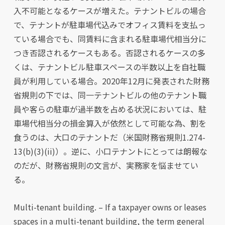
入不可能となるケースが増えた。テナントビルの場合
で、テナントが駐車場代込みでオフィス賃料を支払っ
ている場合でも、同賃料に含まれる駐車場代相当分に
つき否認されるケースもある。否認されるケースの多
くは、テナントビル駐車スペースの半数以上を自社職
員が利用している場合。2020年12月に発表された財務
省規則の下では、同一テナントビルの他のテナント職
員や客らの駐車が過半数を占める状況においては、駐
車場代相当分の損金算入が依然として可能な為、割を
食うのは、大口のテナントだ（米国財務省規則1.274-
13(b)(3)(ii)）。逆に、小口テナントにとっては朗報な
のだが、財務省規則の文言が、実務家を悩ませてい
る。
Multi-tenant building. – If a taxpayer owns or leases
spaces in
a multi-tenant building
, the term general