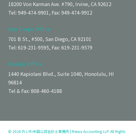
18200 Von Karman Ave. #790, Irvine, CA 92612
Tel: 949-474-9901, Fax: 949-474-9912
San Diego Office
701 B St., #500, San Diego, CA 92101
Tel: 619-231-9595, Fax: 619-231-9579
Hawaii Office
1440 Kapiolani Blvd., Suite 1040, Honolulu, HI
96814
Tel & Fax: 808-460-4188
© 2026 れいわ米国公認会計士事務所 | Reiwa Accounting LLP. All Rights