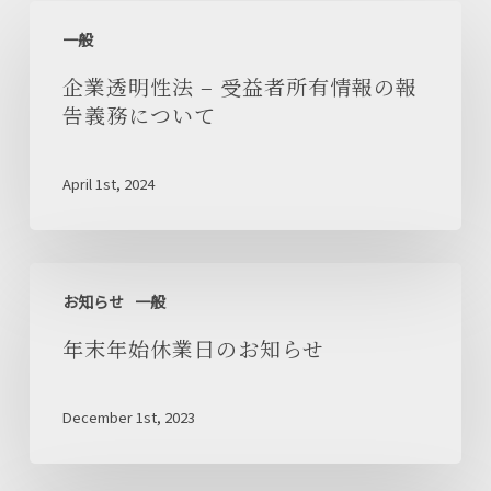
企
一般
業
透
企業透明性法 – 受益者所有情報の報
明
告義務について
性
法
April 1st, 2024
–
受
益
年
者
お知らせ
一般
末
所
年
年末年始休業日のお知らせ
有
始
情
休
報
December 1st, 2023
業
の
日
報