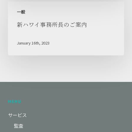
の
告
新
お
義
一般
ハ
知
務
ワ
新ハワイ事務所長のご案内
ら
に
イ
せ
つ
事
January 16th, 2023
い
務
て
所
長
の
ご
案
内
Menu
サービス
監査